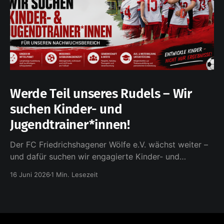
Werde Teil unseres Rudels – Wir
suchen Kinder- und
Jugendtrainer*innen!
Der FC Friedrichshagener Wölfe e.V. wächst weiter –
und dafür suchen wir engagierte Kinder- und
Jugendtrainerinnen und Trainer, die unsere
16 Juni 2026
1 Min. Lesezeit
Leidenschaft für den Fußball und die Entwicklung
junger Menschen teilen. Bei uns steht nicht der
kurzfristige Erfolg im Vordergrund, sondern die
langfristige Ausbildung der Kinder. Auf Grundlage