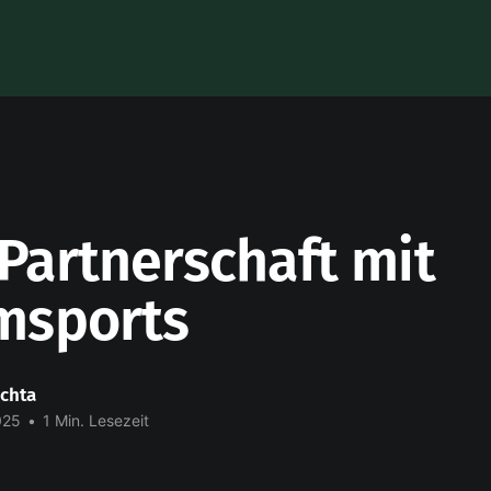
Partnerschaft mit
msports
chta
025
•
1 Min. Lesezeit