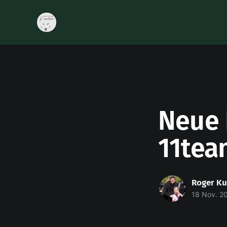
Neue 
11tea
Roger Ku
18 Nov. 2