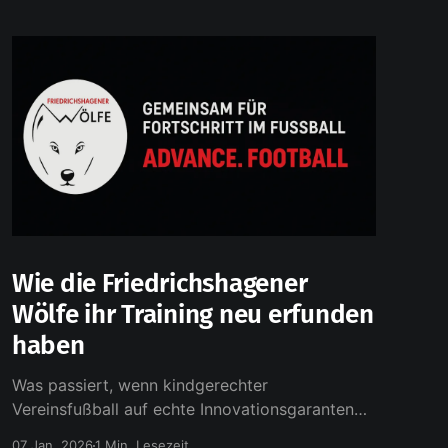
Wie die Friedrichshagener
Wölfe ihr Training neu erfunden
haben
Was passiert, wenn kindgerechter
Vereinsfußball auf echte Innovationsgaranten
trifft? Richtig: Es entsteht etwas richtig Gutes.
07 Jan. 2026
1 Min. Lesezeit