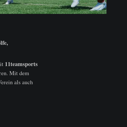
lfe,
11teamsports
mit
ren. Mit dem
Verein als auch