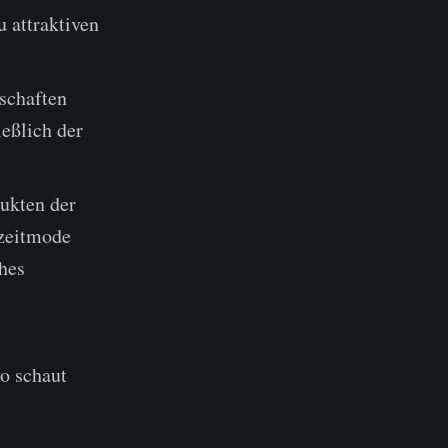
 attraktiven
schaften
eßlich der
ukten der
izeitmode
ches
so schaut