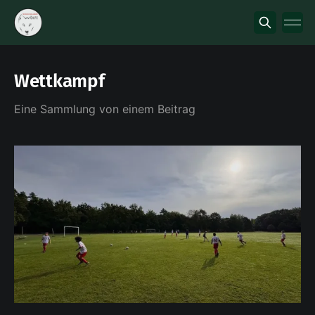
Wettkampf
Eine Sammlung von einem Beitrag